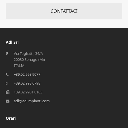
CONTATTACI
Adl Srl
Via Togliatti, 34/A
20030 Senago (Mi)
ITALIA
+39.02.998.9077
+39.02.998.6798
+39.02.9901.0163
adl@adlimpianti.com
Orari